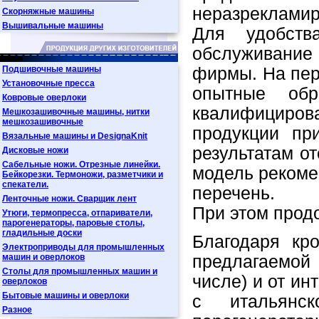
неразреклами
Скорняжные машины
Вышивальные машины
Для удобств
обслуживани
Подшивочные машины
фирмы. На пер
Установочные пресса
опытные обр
Ковровые оверлоки
квалифициров
Мешкозашивочные машины, нитки
мешкозашивочные
продукции пр
Вязальные машины и DesignaKnit
результатам о
Дисковые ножи
Сабельные ножи. Отрезные линейки.
модель рекоме
Бейкорезки. Термоножи, разметчики и
спекатели.
перечень.
Ленточные ножи. Сварщик лент
При этом прод
Утюги, термопресса, отпариватели,
парогенераторы, паровые столы,
гладильные доски
Благодаря кр
Электроприводы для промышленных
машин и оверлоков
предлагаемой
Столы для промышленных машин и
числе) и от ин
оверлоков
Бытовые машины и оверлоки
с итальянск
Разное