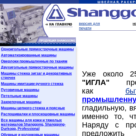
версия для
Н
печати
Одноигольные прямострочные машины
Автоматизированные машины
О 
Оверлоки промышленные по тканям
Двухигольные прямострочные машины
Уже около 2
Машины стежка зигзаг и декоративных
строчек
"ИГЛА"
прод
Машины имитации ручного стежка
как
бы
Пуговичные машины
Петельные машины
промышленн
Закрепочные машины
гладильную, в
Машины цепного стежка и поясные
Распошивалки и плоскошовные машины
именно то, ч
Все машины для кожи и тяжелых
Наряду с пр
материалов Shanggong, Shanggong-
Durkopp, Professional
предложить
Обувные и колонковые машины