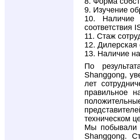
8. Форма собс
9. Изучение об
10. Наличие
соответствия I
11. Стаж сотр
12. Дилерская 
13. Наличие на
По результа
Shanggong, ув
лет сотрудни
правильное н
положительны
представител
техническом ц
Мы побывали 
Shanggong. Ст