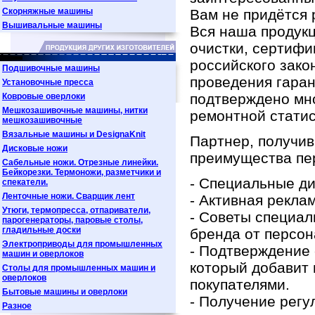
Скорняжные машины
Вам не придётся 
Вышивальные машины
Вся наша продук
очистки, сертифи
российского зако
Подшивочные машины
проведения гаран
Установочные пресса
подтверждено мн
Ковровые оверлоки
Мешкозашивочные машины, нитки
ремонтной статис
мешкозашивочные
Вязальные машины и DesignaKnit
Партнер, получив
Дисковые ножи
преимущества пе
Сабельные ножи. Отрезные линейки.
Бейкорезки. Термоножи, разметчики и
- Специальные д
спекатели.
Ленточные ножи. Сварщик лент
- Активная рекла
Утюги, термопресса, отпариватели,
- Советы специал
парогенераторы, паровые столы,
гладильные доски
бренда от персо
Электроприводы для промышленных
- Подтверждение 
машин и оверлоков
который добавит
Столы для промышленных машин и
оверлоков
покупателями.
Бытовые машины и оверлоки
- Получение регу
Разное