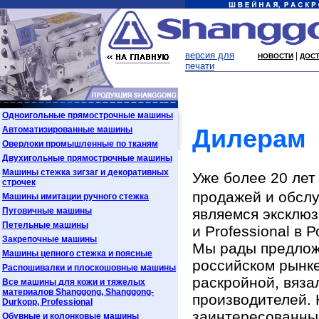
версия для
|
НОВОСТИ
ДОСТ
печати
Одноигольные прямострочные машины
Дилерам
Автоматизированные машины
Оверлоки промышленные по тканям
Двухигольные прямострочные машины
Машины стежка зигзаг и декоративных
Уже более 20 ле
строчек
продажей и обсл
Машины имитации ручного стежка
Пуговичные машины
являемся эксклю
Петельные машины
и Professional в Р
Закрепочные машины
Мы рады предлож
Машины цепного стежка и поясные
российском рынк
Распошивалки и плоскошовные машины
раскройной, вяз
Все машины для кожи и тяжелых
материалов Shanggong, Shanggong-
производителей. 
Durkopp, Professional
заинтересованны
Обувные и колонковые машины