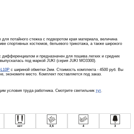
 для потайного стежка с подворотом края материала, величина
ве спортивных костюмов, бельевого трикотажа, а также широкого
с дифференциалом и предназначен для пошива легких и средних
 выпускалась под маркой JUKI (серия JUKI MO3300).
-L10P
с шириной обметки 2мм. Стоимость комплекта - 4500 руб. Вы
е, экономите место. Комплект поставляется под заказ.
им условия труда работника. Смотрите светильник
.
тут
нет
3,6
4
3