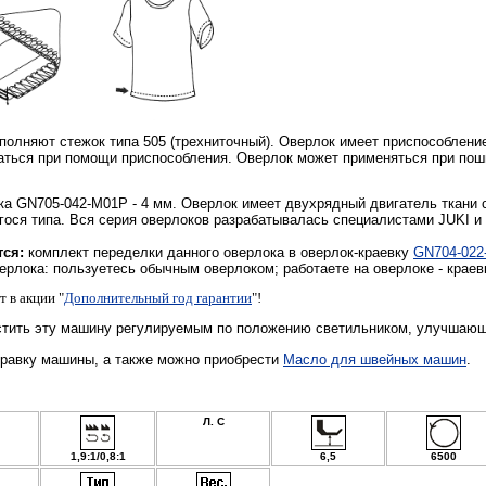
олняют стежок типа 505 (трехниточный). Оверлок имеет приспособление
аться при помощи приспособления. Оверлок может применяться при поши
а GN705-042-M01P - 4 мм. Оверлок имеет двухрядный двигатель ткани 
гося типа. Вся серия оверлоков разрабатывалась специалистами JUKI и
тся:
комплект переделки данного оверлока в оверлок-краевку
GN704-022
рлока: пользуетесь обычным оверлоком; работаете на оверлоке - краевк
 в акции "
Дополнительный год гарантии
"!
тить эту машину регулируемым по положению светильником, улучшающ
правку машины, а также можно приобрести
Масло для швейных машин
.
Л. С
1,9:1/0,8:1
6,5
6500