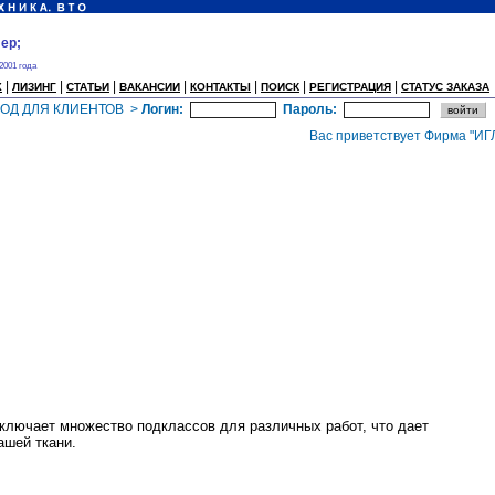
ер;
 2001 года
|
|
|
|
|
|
|
Х
ЛИЗИНГ
СТАТЬИ
ВАКАНСИИ
КОНТАКТЫ
ПОИСК
РЕГИСТРАЦИЯ
СТАТУС ЗАКАЗА
ХОД ДЛЯ КЛИЕНТОВ >
Логин:
Пароль:
Вас приветствует Фирма "ИГЛА"
ключает множество подклассов для различных работ, что дает
ашей ткани.