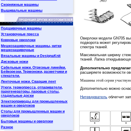
Скорняжные машины
Вышивальные машины
Подшивочные машины
Установочные пресса
Оверлоки модели GN705 вып
Ковровые оверлоки
подворота может регулиров
Мешкозашивочные машины, нитки
спектра тканей.
мешкозашивочные
Максимальная ширину стежк
Вязальные машины и DesignaKnit
тканей. Лапка откидывающе
Дисковые ножи
Сабельные ножи. Отрезные линейки.
Дополнительно предлагае
Бейкорезки. Термоножи, разметчики и
расширяете возможности ове
спекатели.
Машины этой серии участвуют
Ленточные ножи. Сварщик лент
Утюги, термопресса, отпариватели,
Дополнительно можно оснас
парогенераторы, паровые столы,
гладильные доски
Нитевдеватель
облегчит за
Электроприводы для промышленных
машин и оверлоков
Столы для промышленных машин и
оверлоков
Бытовые машины и оверлоки
+
+
Разное