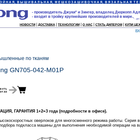
- производитель Джуки* и Зингер, владелец Дюркопп Адл
- входит в тройку крупнейших производителей в мире.
* - до
|
|
|
|
|
НОВОСТИ
ДОСТАВКА
ТЕХНОЛОГИИ
О НАС
СТАТЬ ДИЛЕРОМ
КУПИ ЦЕ
В
мышленные по тканям
ong GN705-042-M01P
ИЯ, ГАРАНТИЯ 1+2=3 года (подробности в офисе).
высокоскоростных оверлоков для многосменного режима работы. Серия в
подбора подкласса машины для выполнения необходимой операции на в