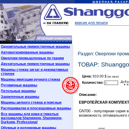
версия для печати
Одноигольные прямострочные машины
Автоматизированные машины
Раздел: Оверлоки про
Оверлоки промышленные по тканям
ТОВАР: Shuangg
Двухигольные прямострочные машины
Машины стежка зигзаг и декоративных
строчек
Цена:
910.00 $
(на заказ)
Машины имитации ручного стежка
Количество:
Пуговичные машины
Петельные машины
Описание:
Закрепочные машины
ЕВРОПЕЙСКАЯ КОМПЛЕКТАЦ
Машины цепного стежка и поясные
Распошивалки и плоскошовные машины
GN700 - популярная серия 
Все машины для кожи и тяжелых
возможность оптимального 
материалов Shanggong, Shanggong-
Durkopp, Professional
Обувные и колонковые машины